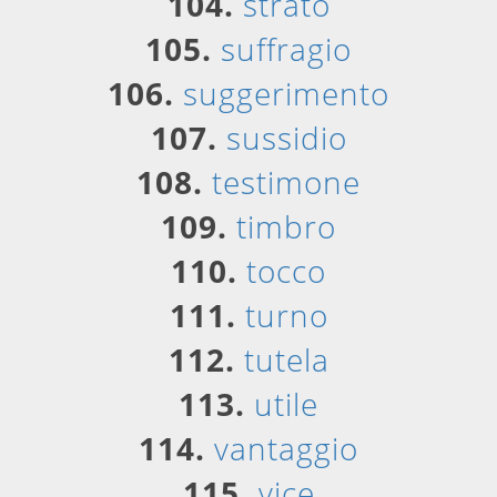
104.
strato
105.
suffragio
106.
suggerimento
107.
sussidio
108.
testimone
109.
timbro
110.
tocco
111.
turno
112.
tutela
113.
utile
114.
vantaggio
115.
vice