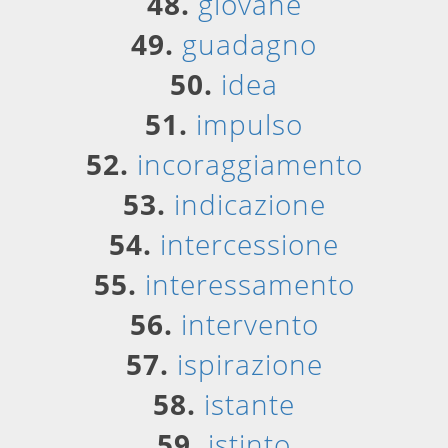
48.
giovane
49.
guadagno
50.
idea
51.
impulso
52.
incoraggiamento
53.
indicazione
54.
intercessione
55.
interessamento
56.
intervento
57.
ispirazione
58.
istante
59.
istinto